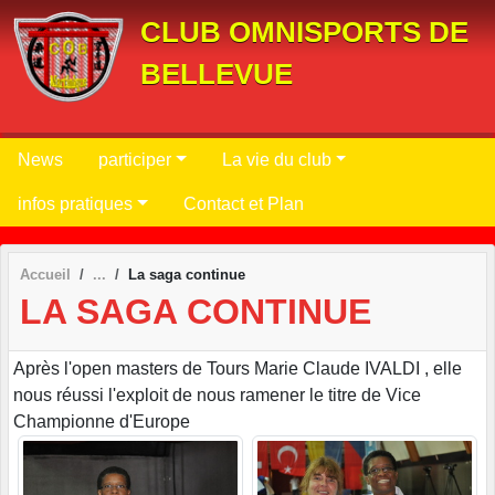
Panneau de gestion des cookies
CLUB OMNISPORTS DE
BELLEVUE
News
participer
La vie du club
infos pratiques
Contact et Plan
Accueil
La saga continue
LA SAGA CONTINUE
Après l'open masters de Tours Marie Claude IVALDI , elle
nous réussi l'exploit de nous ramener le titre de Vice
Championne d'Europe