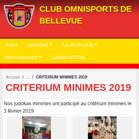
Panneau de gestion des cookies
CLUB OMNISPORTS DE
BELLEVUE
News
participer
La vie du club
infos pratiques
Contact et Plan
Accueil
CRITERIUM MINIMES 2019
CRITERIUM MINIMES 2019
Nos judokas minimes ont participé au critérium minimes le
3 février 2019