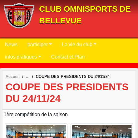
Panneau de gestion des cookies
CLUB OMNISPORTS DE
BELLEVUE
News
participer
La vie du club
infos pratiques
Contact et Plan
Accueil
COUPE DES PRESIDENTS DU 24/11/24
COUPE DES PRESIDENTS
DU 24/11/24
1ère compétition de la saison