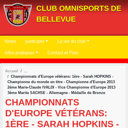
Panneau de gestion des cookies
CLUB OMNISPORTS DE
BELLEVUE
News
participer
La vie du club
infos pratiques
Contact et Plan
Accueil
Championnats d'Europe vétérans: 1ère - Sarah HOPKINS -
Championne du monde en titre - Championne d'Europe 2013
2ème Marie-Claude IVALDI - Vice Championne d'Europe 2013
3ème Marita SACHSE - Allemagne - Médaille de Bronze
CHAMPIONNATS
D'EUROPE VÉTÉRANS:
1ÈRE - SARAH HOPKINS -