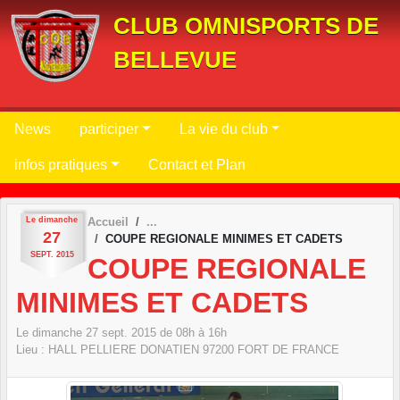
Panneau de gestion des cookies
CLUB OMNISPORTS DE
BELLEVUE
News
participer
La vie du club
infos pratiques
Contact et Plan
Le
dimanche
Accueil
27
COUPE REGIONALE MINIMES ET CADETS
SEPT.
2015
COUPE REGIONALE
MINIMES ET CADETS
Le
dimanche
27
sept.
2015
de 08h à 16h
Lieu :
HALL PELLIERE DONATIEN
97200
FORT DE FRANCE