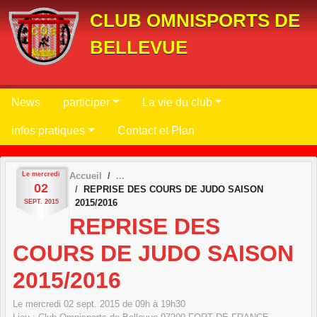
Panneau de gestion des cookies
CLUB OMNISPORTS DE
BELLEVUE
News
participer
La vie du club
infos pratiques
Contact et Plan
Le
mercredi
Accueil
02
REPRISE DES COURS DE JUDO SAISON
2015/2016
SEPT.
2015
REPRISE DES
COURS DE JUDO SAISON
2015/2016
Le
mercredi
02
sept.
2015
de 09h à 19h30