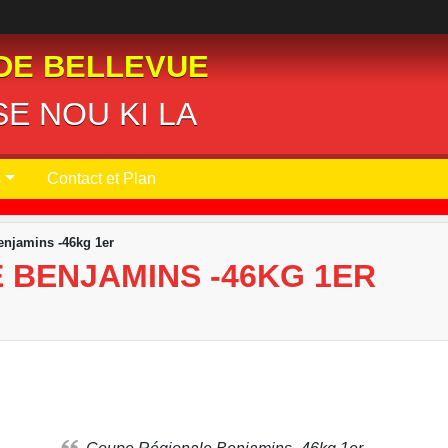
DE BELLEVUE
E NOU KI LA
s
Contact et Plan
njamins -46kg 1er
 BENJAMINS -46KG 1ER