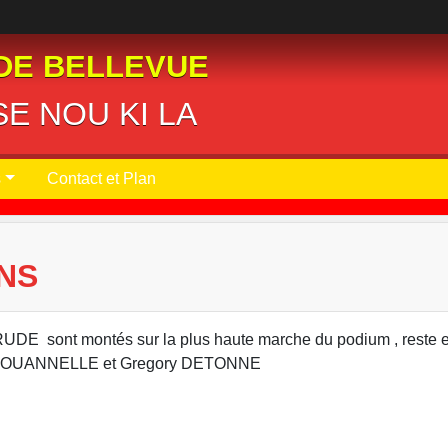
DE BELLEVUE
E NOU KI LA
s
Contact et Plan
NS
 sont montés sur la plus haute marche du podium , reste 
itri JOUANNELLE et Gregory DETONNE