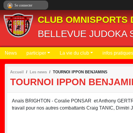
Panneau de gestion des cookies
Se connecter
CLUB OMNISPORTS 
BELLEVUE JUDOKA S
News
participer
La vie du club
infos pratique
Accueil
Les news
TOURNOI IPPON BENJAMINS
TOURNOI IPPON BENJAMI
Anaïs BRIGHTON - Coralie PONSAR et Anthony GERTRUDE
travail pour nos autres combattants Craig TANIC, Dim