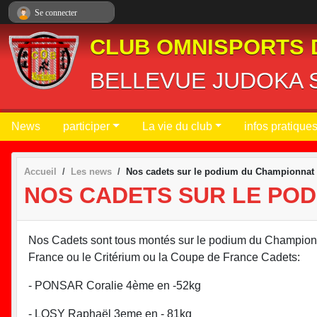
Panneau de gestion des cookies
Se connecter
CLUB OMNISPORTS 
BELLEVUE JUDOKA S
News
participer
La vie du club
infos pratique
Accueil
Les news
Nos cadets sur le podium du Championnat 
NOS CADETS SUR LE POD
Nos Cadets sont tous montés sur le podium du Championnat
France ou le Critérium ou la Coupe de France Cadets:
- PONSAR Coralie 4ème en -52kg
- LOSY Raphaël 3eme en - 81kg