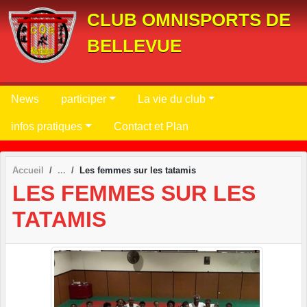
Panneau de gestion des cookies
CLUB OMNISPORTS DE
BELLEVUE
News
participer
La vie du club
infos pratiques
Contact et Plan
Accueil
Les femmes sur les tatamis
LES FEMMES SUR LES
TATAMIS