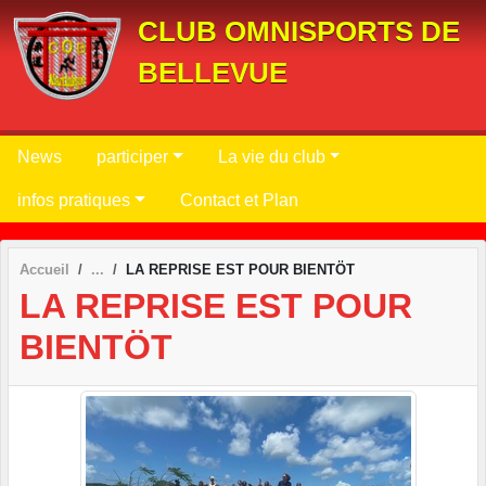
Panneau de gestion des cookies
CLUB OMNISPORTS DE
BELLEVUE
News
participer
La vie du club
infos pratiques
Contact et Plan
Accueil
LA REPRISE EST POUR BIENTÖT
LA REPRISE EST POUR
BIENTÖT