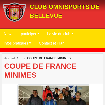
Panneau de gestion des cookies
CLUB OMNISPORTS DE
BELLEVUE
News
participer
La vie du club
infos pratiques
Contact et Plan
Accueil
COUPE DE FRANCE MINIMES
COUPE DE FRANCE
MINIMES