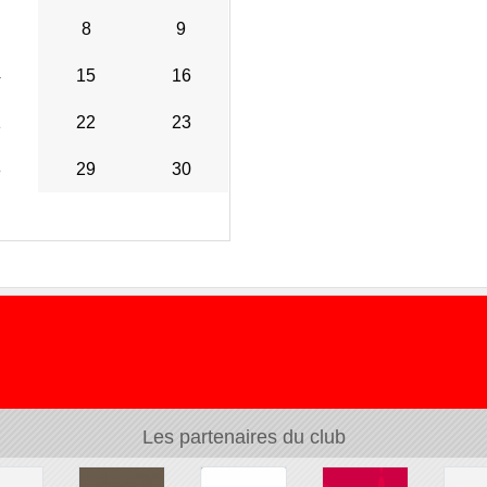
8
9
4
15
16
1
22
23
8
29
30
Les partenaires du club