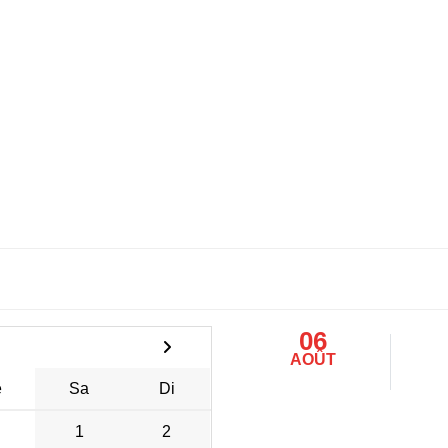
06
AOÛT
e
Sa
Di
1
2