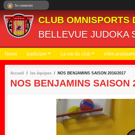
Panneau de gestion des cookies
Se connecter
CLUB OMNISPORTS 
BELLEVUE JUDOKA S
News
participer
La vie du club
infos pratique
Accueil
les équipes
NOS BENJAMINS SAISON 2016/2017
NOS BENJAMINS SAISON 2